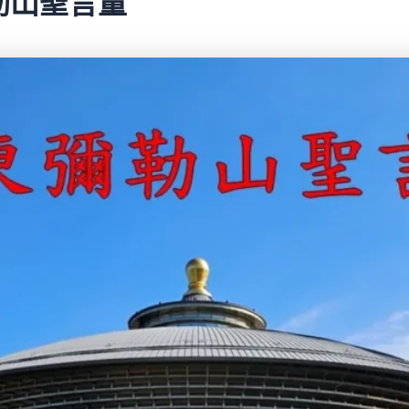
彌勒山聖言量