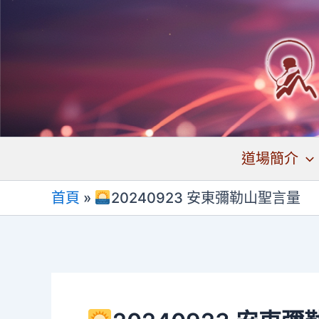
跳
至
主
要
內
容
道場簡介
首頁
»
20240923 安東彌勒山聖言量