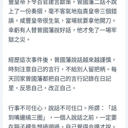
豐皇帝下令百官建言獻策。曾國藩二話不說
上了一份奏摺，毫不客氣地指責皇帝三個錯
誤。咸豐皇帝很生氣，當場就要拿他開刀。
幸虧有人替曾國藩說好話，他才免了一場牢
獄之災。
經歷這次事件後，曾國藩說話越來越謹慎，
時刻注意自己的言行，不給別人留把柄。每
天回家曾國藩都把自己的言行記錄在日記
里，反思自己，改正自己。
行事不可任心，說話不可任口。所謂：「話
到嘴邊繞三圈」，一個人說話之前，一定要
在腦子裡先想過順過，自己覺得合適才說。