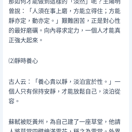
那如何才能做到這樣的「淡然」呢？王陽明
曾說：「人須在事上磨，方能立得住；方能
靜亦定，動亦定。」艱難困苦，正是對心性
的最好磨礪。向內尋求定力，一個人才能真
正強大起來。
⑵靜時養心
古人云：「養心貴以靜，淡泊宜於性。」一
個人只有保持安靜，才能放鬆自己，淡泊從
容。
蘇軾被貶黃州，為自己建了一座草堂，他請
人將草堂四壁繪滿雪花，稱之為雪堂。外界