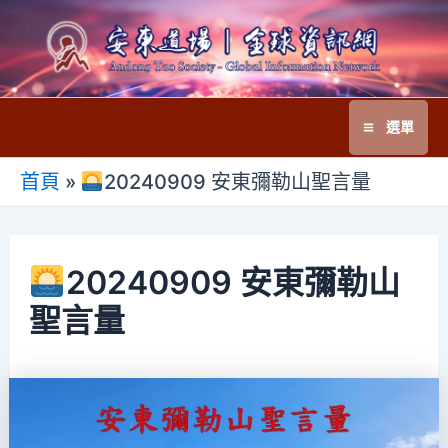
跳
至
主
要
選單
內
Main
容
首頁
»
20240909 安東彌勒山聖言量
Menu
20240909 安東彌勒山
聖言量