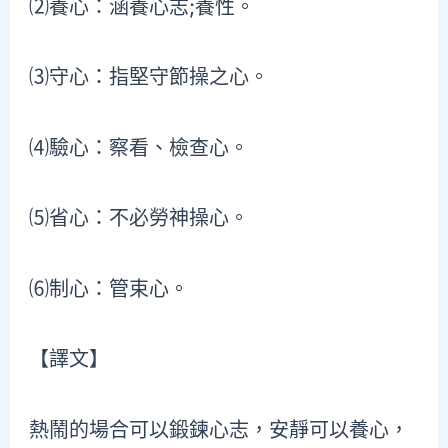
⑵養心：涵養心志;養性。
⑶守心：指堅守節操之心。
⑷驗心：察看、檢查心。
⑸省心：不必勞神操心。
⑹制心：管束心。
【譯文】
熱鬧的場合可以鍛鍊心志，安靜可以養心，