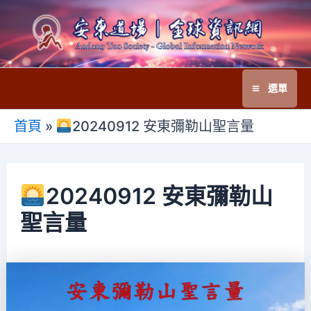
跳
至
主
要
選單
內
Main
容
首頁
»
20240912 安東彌勒山聖言量
Menu
20240912 安東彌勒山
聖言量