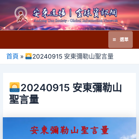
跳
至
主
要
選單
內
Main
容
首頁
»
20240915 安東彌勒山聖言量
Menu
20240915 安東彌勒山
聖言量