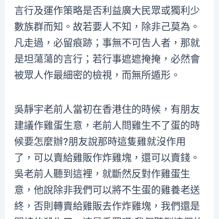
言行及運作策略是否利益廣大民眾或獨利少
數族群而知。故若要人不知，除非己莫為。
凡走過，必留痕跡；事無不可告人者，那就
是坦蕩蕩的言行；若行事遮遮掩掩，必然會
被眾人作最細密的檢視，而無所遁形。
吳靜宇老前人當初在香港住的時候，有朋友
建議作雞蛋生意，老前人問雞生不了蛋的時
候要怎麼辦?朋友說那時這隻雞就沒作用
了，可以賣給雞販作炸雞塊，還可以賣錢。
吳老前人聽到這裡，就斷然反對作雞蛋生
意，他說除非我們可以將不生蛋的雞養老送
終，否則轉賣給雞販去作炸雞塊，我們還是