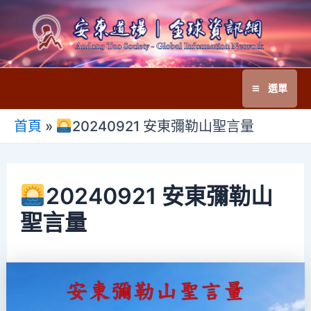
跳
至
主
要
選單
內
Main
容
首頁
»
20240921 安東彌勒山聖言量
Menu
20240921 安東彌勒山
聖言量