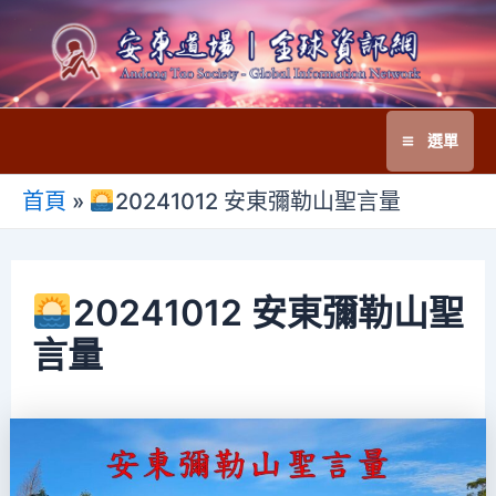
跳
至
主
要
選單
內
Main
容
首頁
»
20241012 安東彌勒山聖言量
Menu
20241012 安東彌勒山聖
言量