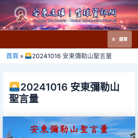
跳
至
主
要
選單
內
Main
容
首頁
»
20241016 安東彌勒山聖言量
Menu
20241016 安東彌勒山
聖言量