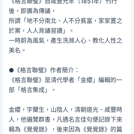
《格言聯璧》自咸豐元年（1851年）刊行
後，即廣為傳誦，
所謂「地不分南北、人不分貧富，家家置之
於案，人人背誦習讀」。
一時蔚為風氣，產生洗滌人心、教化人性之
美名。
●《格言聯璧》作者簡介：
《格言聯璧》是清代學者「金纓」編輯的一
部「格言集成」。
金纓，字蘭生，山陰人，清朝道光、咸豐時
人，他遍覽群書，凡遇名言佳句便記錄下來
輯為《覺覺錄》，後來因為《覺覺錄》的篇