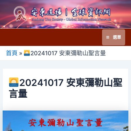
跳
至
主
要
選單
內
Main
容
首頁
»
20241017 安東彌勒山聖言量
Menu
20241017 安東彌勒山聖
言量