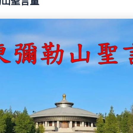
彌勒山聖言量