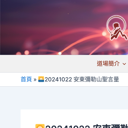
跳
至
主
要
內
容
道場簡介
首頁
»
20241022 安東彌勒山聖言量