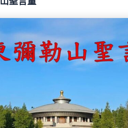
彌勒山聖言量