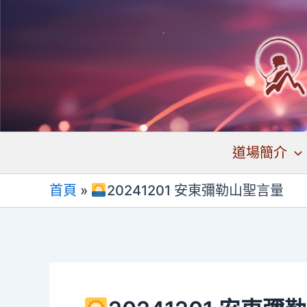
跳
至
主
要
內
容
道場簡介
首頁
»
20241201 安東彌勒山聖言量