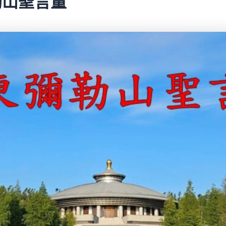
彌勒山聖言量