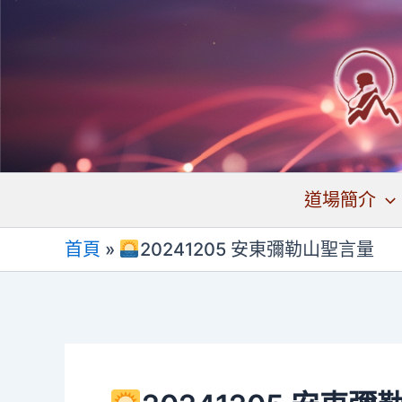
跳
至
主
要
內
容
道場簡介
首頁
»
20241205 安東彌勒山聖言量