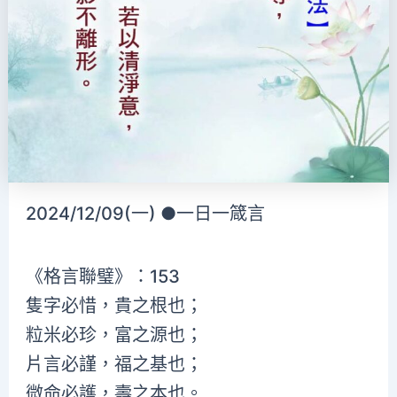
2024/12/09(一) ●一日一箴言
《格言聯璧》：153
隻字必惜，貴之根也；
粒米必珍，富之源也；
片言必謹，福之基也；
微命必護，壽之本也。