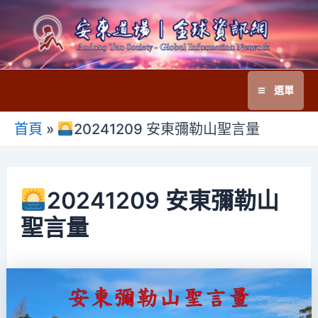
跳
至
主
要
選單
內
Main
容
首頁
»
20241209 安東彌勒山聖言量
Menu
20241209 安東彌勒山
聖言量