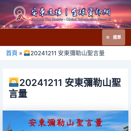
跳
至
主
要
選單
內
Main
容
首頁
»
20241211 安東彌勒山聖言量
Menu
20241211 安東彌勒山聖
言量