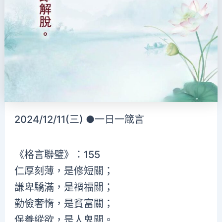
2024/12/11(三) ●一日一箴言
《格言聯璧》：155
仁厚刻薄，是修短關；
謙卑驕滿，是禍福關；
勤儉奢惰，是貧富關；
保養縱欲，是人鬼關。