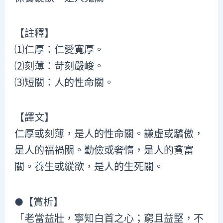
【註釋】
⑴仁厚：仁愛寬厚。
⑵刻薄：苛刻嚴峻。
⑶短關：人的性命關。
【譯文】
仁厚或刻薄，是人的性命關。謙虛或驕傲，
是人的福禍關。勤儉或奢惰，是人的貧富
關。養生或縱欲，是人的生死關。
●【賞析】
「老當益壯，寧知白首之心；窮且益堅，不