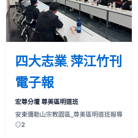
四大志業
萍江竹刊
,
電子報
宏尊分壇 尊美區明道班
安東彌勒山宗教園區_尊美區明道班報導
◎2