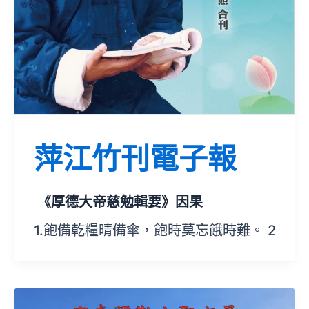
萍江竹刊電子報
《厚德大帝慈勉輯要》因果
1.飽備乾糧晴備傘，飽時莫忘餓時難。 2