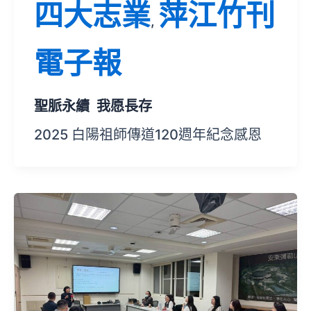
四大志業
萍江竹刊
,
電子報
聖脈永續 我愿長存
2025 白陽祖師傳道120週年紀念感恩