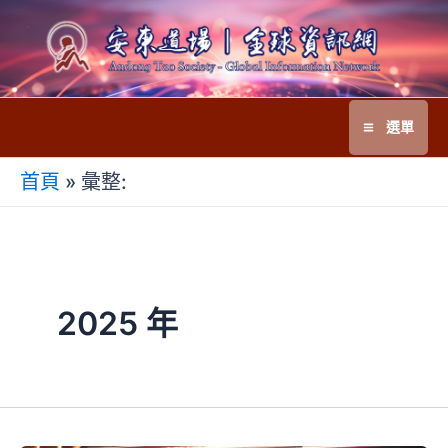
跳
至
主
要
選單
內
Main
容
首頁
»
彙整:
Menu
2025 年