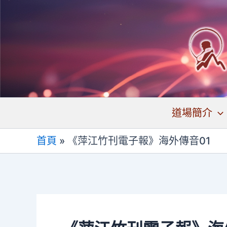
跳
至
主
要
內
容
道場簡介
首頁
»
《萍江竹刊電子報》海外傳音01