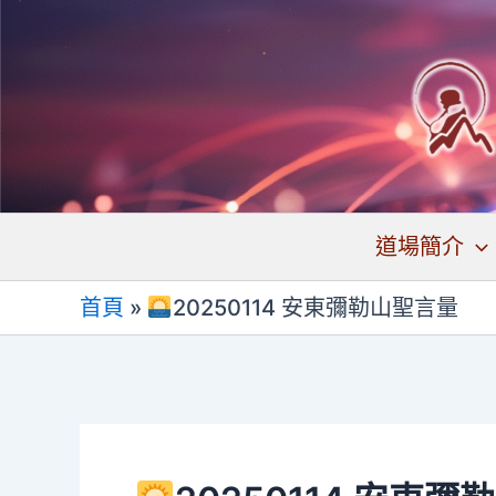
跳
至
主
要
內
容
道場簡介
首頁
»
20250114 安東彌勒山聖言量