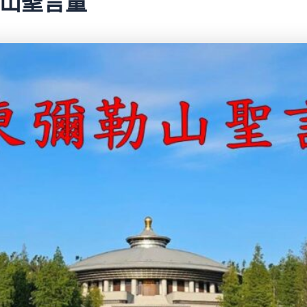
彌勒山聖言量