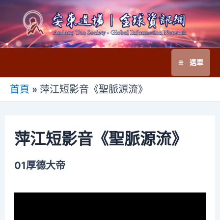
跳
至
主
要
選單
內
Main
容
首頁
»
萍江短影音《聖脈源流》
Menu
萍江短影音《聖脈源流》
01厚德大帝