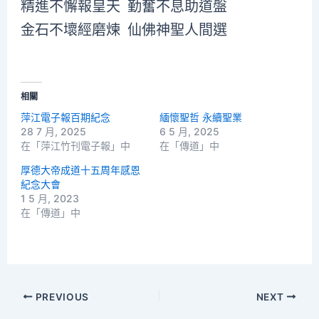
精進不懈報皇天 勤奮不息助道盤
金石不壞經磨煉 仙佛神聖人間選
相關
萍江電子報百期紀念
緬懷聖哲 永續聖業
28 7 月, 2025
6 5 月, 2025
在「萍江竹刊電子報」中
在「傳道」中
厚德大帝成道十五周年感恩
紀念大會
1 5 月, 2023
在「傳道」中
PREVIOUS
NEXT