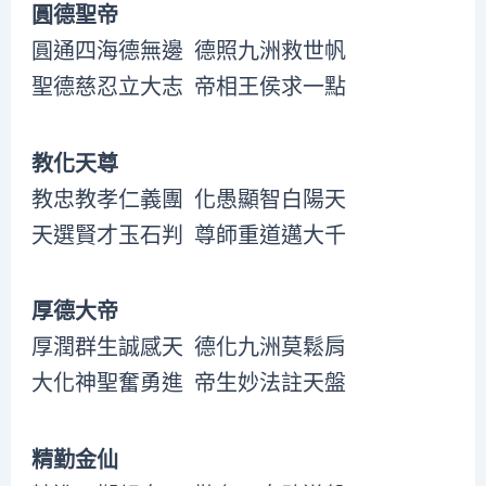
圓德聖帝
圓通四海德無邊 德照九洲救世帆
聖德慈忍立大志 帝相王侯求一點
教化天尊
教忠教孝仁義團 化愚顯智白陽天
天選賢才玉石判 尊師重道邁大千
厚德大帝
厚潤群生誠感天 德化九洲莫鬆肩
大化神聖奮勇進 帝生妙法註天盤
精勤金仙