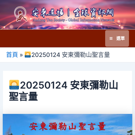
跳
至
主
要
選單
內
Main
容
首頁
»
20250124 安東彌勒山聖言量
Menu
20250124 安東彌勒山
聖言量