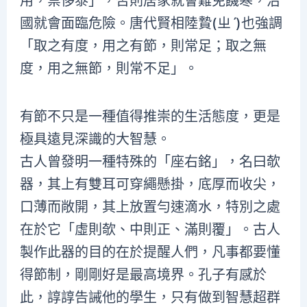
用，禁侈泰」，否則居家就會難免饑寒，治
國就會面臨危險。唐代賢相陸贄(ㄓˊ)也強調
「取之有度，用之有節，則常足；取之無
度，用之無節，則常不足」。
有節不只是一種值得推崇的生活態度，更是
極具遠見深識的大智慧。
古人曾發明一種特殊的「座右銘」，名曰欹
器，其上有雙耳可穿繩懸掛，底厚而收尖，
口薄而敞開，其上放置勻速滴水，特別之處
在於它「虛則欹、中則正、滿則覆」。古人
製作此器的目的在於提醒人們，凡事都要懂
得節制，剛剛好是最高境界。孔子有感於
此，諄諄告誡他的學生，只有做到智慧超群