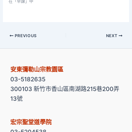
在「早課」中
PREVIOUS
NEXT
安東彌勒山宗教園區
03-5182635
300103 新竹市香山區南湖路215巷200弄
13號
宏宗聖堂道學院