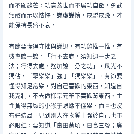
而不顯鋒芒，功高蓋世而不居功自傲，勇武
無敵而示以怯懦，謙虛謹慎，戒驕戒躁，才
能保持長盛不衰。
有節要懂得守拙與謙退，有功勞推一推，有
機會讓一讓，「行不去處，須知退一步之
法；行得去處，務加讓三分之功」，風光不
獨佔，「眾樂樂」強于「獨樂樂」。有節要
懂得知足常樂，對自己喜歡的東西，知道自
我克制，不去做柳宗元筆下喜歡背東西、生
性貪得無厭的小蟲子蝜蝂不僅累，而且也沒
有好結局。見到別人在物質上強於自己也不
必眼紅，要知道「良田萬頃，日食三餐；廣