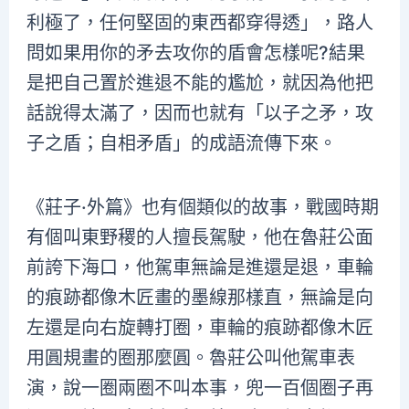
利極了，任何堅固的東西都穿得透」，路人
問如果用你的矛去攻你的盾會怎樣呢?結果
是把自己置於進退不能的尷尬，就因為他把
話說得太滿了，因而也就有「以子之矛，攻
子之盾；自相矛盾」的成語流傳下來。
《莊子·外篇》也有個類似的故事，戰國時期
有個叫東野稷的人擅長駕駛，他在魯莊公面
前誇下海口，他駕車無論是進還是退，車輪
的痕跡都像木匠畫的墨線那樣直，無論是向
左還是向右旋轉打圈，車輪的痕跡都像木匠
用圓規畫的圈那麼圓。魯莊公叫他駕車表
演，說一圈兩圈不叫本事，兜一百個圈子再