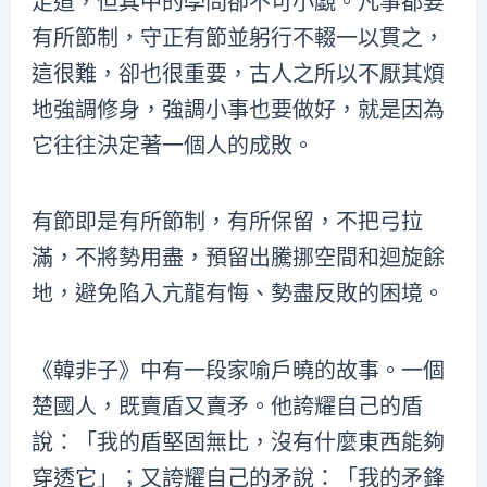
足道，但其中的學問卻不可小覷。凡事都要
有所節制，守正有節並躬行不輟一以貫之，
這很難，卻也很重要，古人之所以不厭其煩
地強調修身，強調小事也要做好，就是因為
它往往決定著一個人的成敗。
有節即是有所節制，有所保留，不把弓拉
滿，不將勢用盡，預留出騰挪空間和迴旋餘
地，避免陷入亢龍有悔、勢盡反敗的困境。
《韓非子》中有一段家喻戶曉的故事。一個
楚國人，既賣盾又賣矛。他誇耀自己的盾
說：「我的盾堅固無比，沒有什麼東西能夠
穿透它」；又誇耀自己的矛說：「我的矛鋒