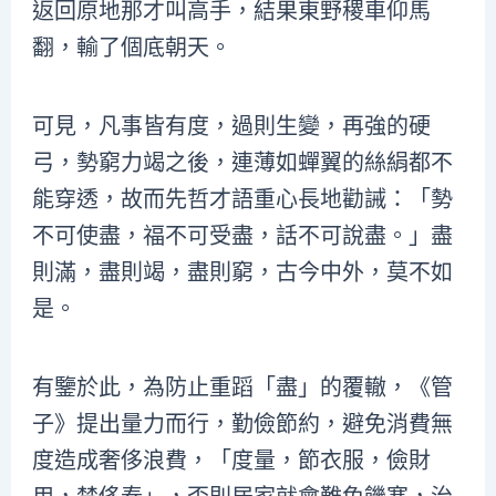
返回原地那才叫高手，結果東野稷車仰馬
翻，輸了個底朝天。
可見，凡事皆有度，過則生變，再強的硬
弓，勢窮力竭之後，連薄如蟬翼的絲絹都不
能穿透，故而先哲才語重心長地勸誡：「勢
不可使盡，福不可受盡，話不可說盡。」盡
則滿，盡則竭，盡則窮，古今中外，莫不如
是。
有鑒於此，為防止重蹈「盡」的覆轍，《管
子》提出量力而行，勤儉節約，避免消費無
度造成奢侈浪費，「度量，節衣服，儉財