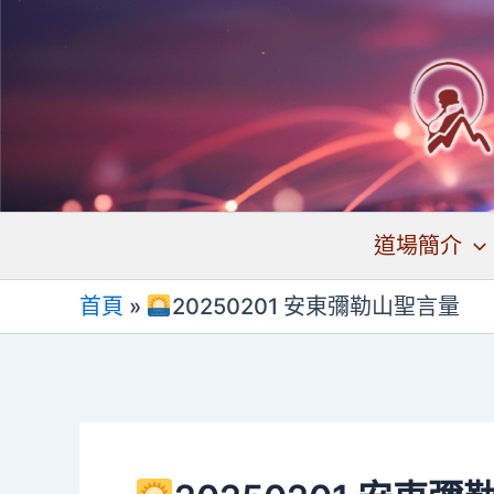
跳
至
主
要
內
容
道場簡介
首頁
»
20250201 安東彌勒山聖言量