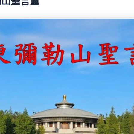
彌勒山聖言量