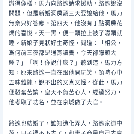
辦得像樣，馬力向路遙請求援助，路遙說沒
問題，但是新婚洞房頭三天要讓給他，馬力
無奈只好答應。第四天，他沒有丁點洞房花
燭的喜悅。天一黑，便一頭拉上被子矇頭就
睡。新娘子見狀好生奇怪，問道：「相公，
爲何前三夜都是通宵讀書，今天卻矇頭大
睡？」「啊！你說什麼？」聽到這，馬力方
知，原來路遙一直在跟他開玩笑，頓時心中
五味雜陳，說不出的又喜又惱。從此，馬力
便發奮苦讀，皇天不負苦心人，經過努力，
他考取了功名，並在京城做了大官。
路遙也結婚了，誰知造化弄人，路遙家道中
落，日子過不下去了，和妻子商量自己去京