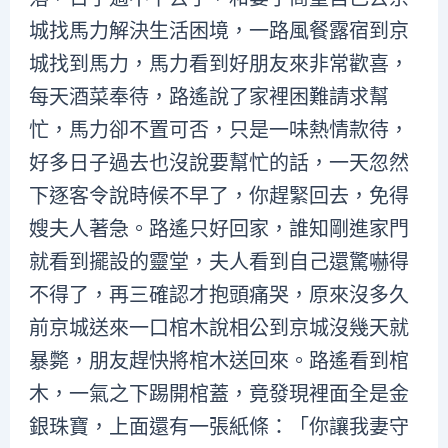
城找馬力解決生活困境，一路風餐露宿到京
城找到馬力，馬力看到好朋友來非常歡喜，
每天酒菜奉待，路遙說了家裡困難請求幫
忙，馬力卻不置可否，只是一味熱情款待，
好多日子過去也沒說要幫忙的話，一天忽然
下逐客令說時候不早了，你趕緊回去，免得
嫂夫人著急。路遙只好回家，誰知剛進家門
就看到擺設的靈堂，夫人看到自己還驚嚇得
不得了，再三確認才抱頭痛哭，原來沒多久
前京城送來一口棺木說相公到京城沒幾天就
暴斃，朋友趕快將棺木送回來。路遙看到棺
木，一氣之下踢開棺蓋，竟發現裡面全是金
銀珠寶，上面還有一張紙條：「你讓我妻守