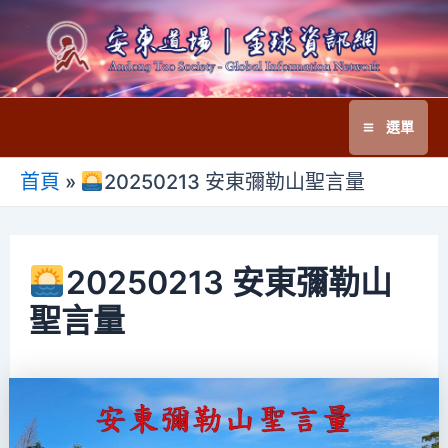
跳
至
主
要
選單
內
Main
容
首頁
»
20250213 安東彌勒山聖言量
Menu
20250213 安東彌勒山
聖言量