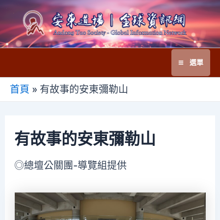
跳
至
主
要
選單
內
Main
容
首頁
»
有故事的安東彌勒山
Menu
有故事的安東彌勒山
◎總壇公關團-導覽組提供