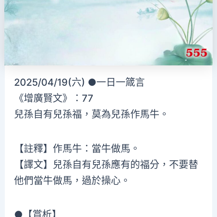
2025/04/19(六) ●一日一箴言
《增廣賢文》：77
兒孫自有兒孫福，莫為兒孫作馬牛。
【註釋】作馬牛：當牛做馬。
【譯文】兒孫自有兒孫應有的福分，不要替
他們當牛做馬，過於操心。
●【賞析】