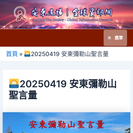
跳
至
主
要
選單
內
Main
容
首頁
»
20250419 安東彌勒山聖言量
Menu
20250419 安東彌勒山
聖言量