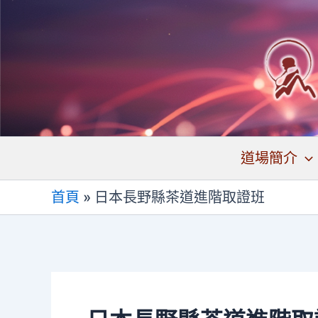
跳
至
主
要
內
容
道場簡介
首頁
»
日本長野縣茶道進階取證班