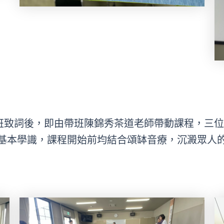
開班致詞後，即由帶班陳錦秀茶道老師帶動課程，三
基本學識，課程開始前均結合頌缽音療，沉澱眾人