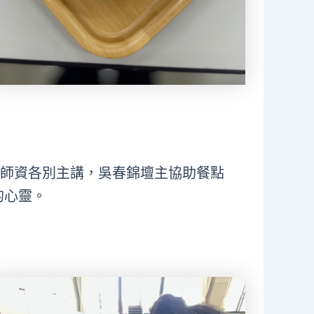
位師資各別主講，吳春錦壇主協助餐點
的心靈。