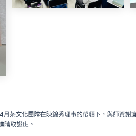
5)4月茶文化團隊在陳錦秀理事的帶領下，與師資
進階取證班。