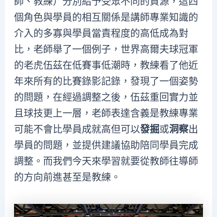
師、教練）分別給予受眾不同的資源，這四
個角色與學員的相互關係是講師專業知識的
介入的多寡與學員當責程度的高低成為對
比，老師舉了一個例子，世界高爾夫球冠軍
的老虎伍茲在低賽事低潮時，教練看了他近
年來所有的比賽錄影記錄，發現了一個姿勢
的問題，在經過調整之後，伍茲重回實力並
且球技更上一層，老師表達含義是教練專業
可能不會比學員成就高但可以
發掘
或
洞察
出
學員的問題，並提供建議協助陪同學員完成
調整。而我們今天來學習就要從教師往導師
的方向前進甚至是教練。