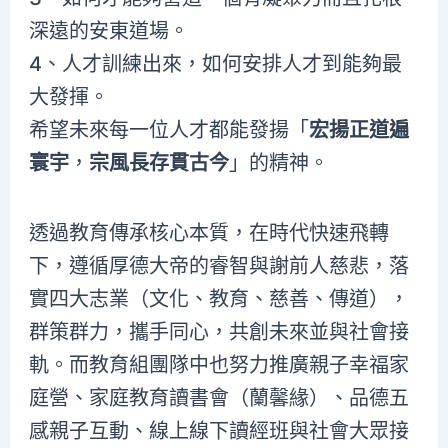
深遠的安東道場。
4、人才訓練出來，如何安排人才到能夠最
大發揮。
希望未來每一位人才都能發揚「
宏揚正道遍
寰宇
，
宗風長存貫古今
」的精神。
透過教育傳承核心本質，在時代快速飛轉
下，遵循厚德大帝的睿智與謝前人慈悲，落
實四大志業（文化、教育、慈善、傳道），
群策群力，攜手同心，共創未來並與社會接
軌。而教育組團隊中也努力推廣親子幸福家
庭營、家庭教育讀書會（蘭馨緣）、品德五
感親子互動、線上線下讀經班與社會大眾接