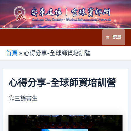
跳
至
主
要
選單
內
Main
容
首頁
»
心得分享-全球師資培訓營
Menu
心得分享-全球師資培訓營
◎三餘書生