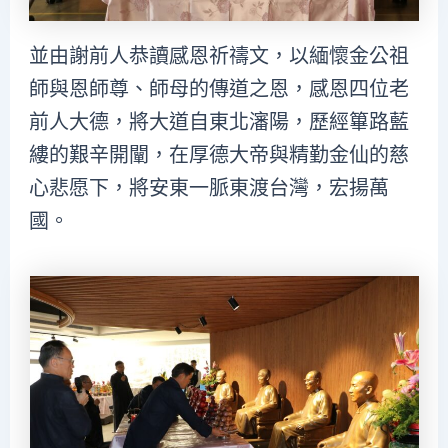
並由謝前人恭讀感恩祈禱文，以緬懷金公祖
師與恩師尊、師母的傳道之恩，感恩四位老
前人大德，將大道自東北瀋陽，歷經篳路藍
縷的艱辛開闡，在厚德大帝與精勤金仙的慈
心悲愿下，將安東一脈東渡台灣，宏揚萬
國。