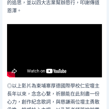
的追思，並以四大志業幫辦愿行，叩謝傳道
恩澤。
◎以上影片為柬埔寨厚德國際學校仁宏壇主
長年以來，念念心繫，祈願能在此刻盡一份
心力，創作紀念歌詞，與慈謙兩位壇主勇敢