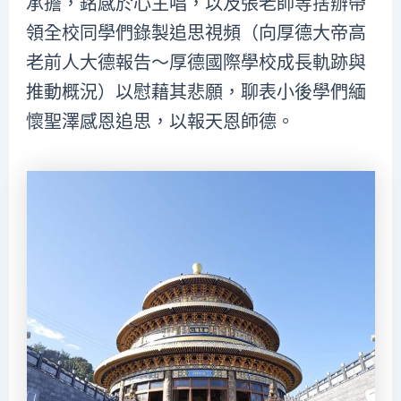
承擔，銘感於心主唱，以及張老師等捨辦帶
領全校同學們錄製追思視頻（向厚德大帝高
老前人大德報告～厚德國際學校成長軌跡與
推動概況）以慰藉其悲願，聊表小後學們緬
懷聖澤感恩追思，以報天恩師德。