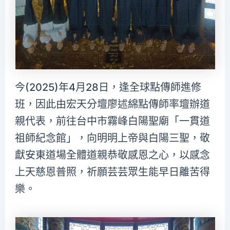
今(2025)年4月28日，逢全球點傳師進修
班，因此由宏天分壇廖述綿點傳師率壇辦道
親代表，前往台中市霧峰白陽聖廟「一貫道
祖師紀念館」，向明明上帝與白陽三聖，敬
獻安東道場全體道親恭敬感恩之心，以感念
上天慈恩普照，祈願芸芸眾生能早日離苦得
樂。