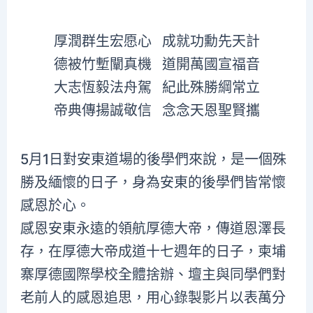
厚潤群生宏愿心 成就功勳先天計
德被竹塹闡真機 道開萬國宣福音
大志恆毅法舟駕 紀此殊勝綱常立
帝典傳揚誠敬信 念念天恩聖賢攜
5月1日對安東道場的後學們來說，是一個殊
勝及緬懷的日子，身為安東的後學們皆常懷
感恩於心。
感恩安東永遠的領航厚德大帝，傳道恩澤長
存，在厚德大帝成道十七週年的日子，柬埔
寨厚德國際學校全體捨辦、壇主與同學們對
老前人的感恩追思，用心錄製影片以表萬分