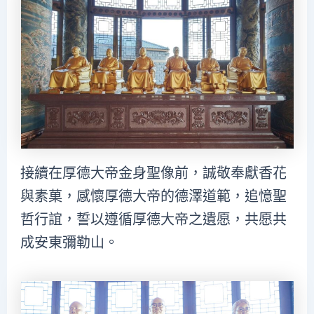
接續在厚德大帝金身聖像前，誠敬奉獻香花
與素菓，感懷厚德大帝的德澤道範，追憶聖
哲行誼，誓以遵循厚德大帝之遺愿，共愿共
成安東彌勒山。