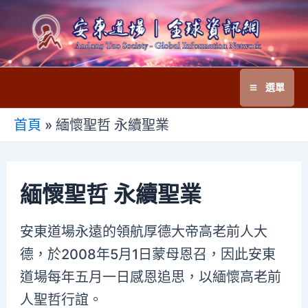
跳
至
主
要
選單
內
Main
容
首頁
»
緬懷聖哲 永續聖業
Menu
緬懷聖哲 永續聖業
安東道場永遠的領航厚德大帝高老前人大
德，於2008年5月1日蒙母恩召，因此安東
道場每年五月一日感恩追思，以緬懷高老前
人聖哲行誼。