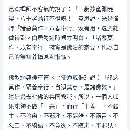
鳥窠禪師不客氣的說了：「三歲孩童雖曉
得，八十老翁行不得呀！」意思說，光是懂
得「諸惡莫作，眾善奉行」沒有用，還要能
做得到。白居易這時候才明白，「諸惡莫
作，眾善奉行」確實是佛法的宗要，也為自
己的無知莽撞感到慚愧。
佛教經典裡有首《七佛通戒偈》說：「諸惡
莫作，眾善奉行，自淨其意，是諸佛教。」
這是過去七佛的共同教誡。所以，一個人如
果能夠不做「十惡」，而行「十善」，不殺
生、不偷盜、不邪淫、不妄語、不兩舌、不
惡口、不綺語、不貪欲、不瞋恚、不邪見，