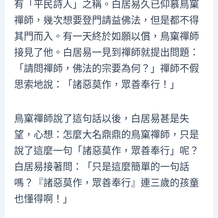
有「平民詩人」之稱。白居易久已仰慕鳥窠
禪師，幾次想要登門請益佛法，但是都不得
其門而入。有一天終於如願以償，鳥窠禪師
接見了他。白居易一見到禪師就提出問題：
「請問禪師，佛法的宗要為何？」禪師不假
思索地說：「諸惡莫作，眾善奉行！」
鳥窠禪師說了這句話以後，白居易甚是失
望，心想：怎麼大名鼎鼎的鳥窠禪師，只是
說了這麼一句「諸惡莫作，眾善奉行」呢？
白居易接著問：「只是這麼簡單的一句話
嗎？『諸惡莫作，眾善奉行』連三歲的孩童
也懂得啊！」