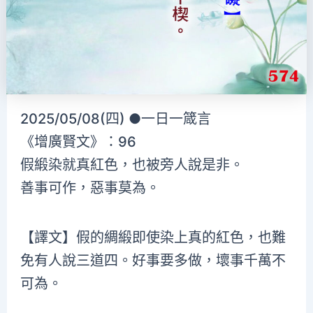
2025/05/08(四) ●一日一箴言
《增廣賢文》：96
假緞染就真紅色，也被旁人說是非。
善事可作，惡事莫為。
【譯文】假的綢緞即使染上真的紅色，也難
免有人說三道四。好事要多做，壞事千萬不
可為。