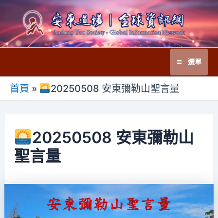
跳
至
主
要
選單
內
Main
容
首頁
»
20250508 安東彌勒山聖言量
Menu
20250508 安東彌勒山
聖言量