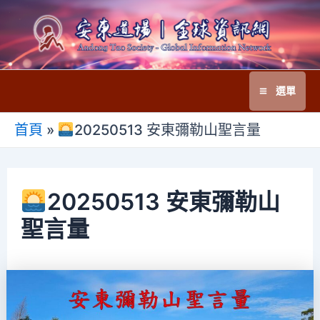
跳
至
主
要
選單
內
Main
容
首頁
»
20250513 安東彌勒山聖言量
Menu
20250513 安東彌勒山
聖言量