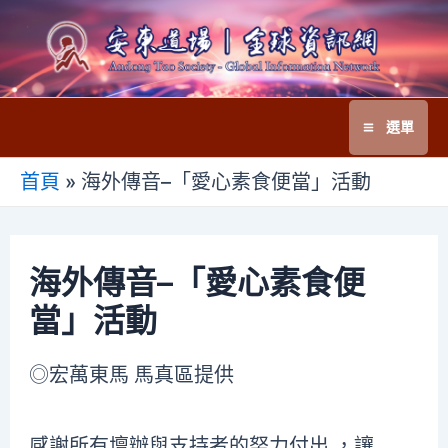
跳
至
主
要
選單
內
Main
容
首頁
»
海外傳音–「愛心素食便當」活動
Menu
海外傳音–「愛心素食便
當」活動
◎宏萬東馬 馬真區提供
感謝所有壇辦與支持者的努力付出 ，讓