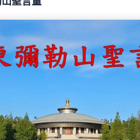
彌勒山聖言量