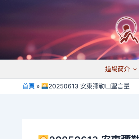
跳
至
主
要
內
容
道場簡介
首頁
»
20250613 安東彌勒山聖言量