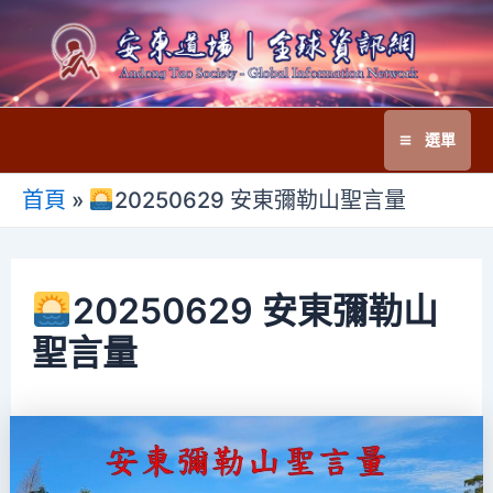
跳
至
主
要
選單
內
Main
容
首頁
»
20250629 安東彌勒山聖言量
Menu
20250629 安東彌勒山
聖言量