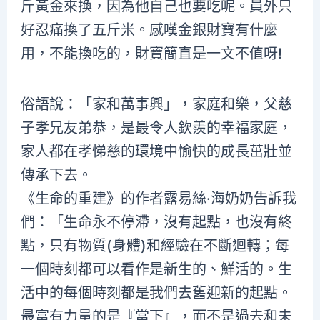
斤黃金來換，因為他自己也要吃呢。員外只
好忍痛換了五斤米。感嘆金銀財寶有什麼
用，不能換吃的，財寶簡直是一文不值呀!
俗語說：「家和萬事興」，家庭和樂，父慈
子孝兄友弟恭，是最令人欽羨的幸福家庭，
家人都在孝悌慈的環境中愉快的成長茁壯並
傳承下去。
《生命的重建》的作者露易絲·海奶奶告訴我
們：「生命永不停滯，沒有起點，也沒有終
點，只有物質(身體)和經驗在不斷迴轉；每
一個時刻都可以看作是新生的、鮮活的。生
活中的每個時刻都是我們去舊迎新的起點。
最富有力量的是『當下』，而不是過去和未