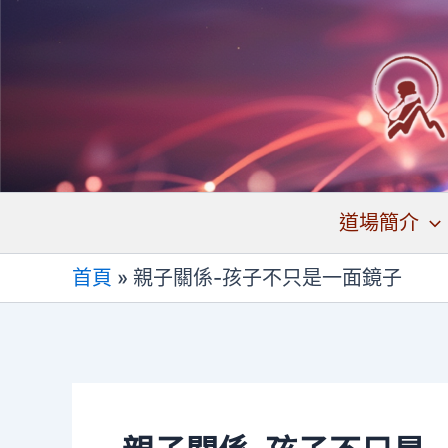
跳
至
主
要
內
容
道場簡介
首頁
»
親子關係-孩子不只是一面鏡子