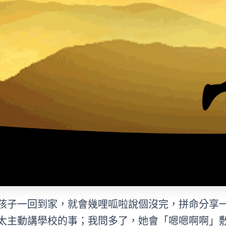
孩子一回到家，就會幾哩呱啦說個沒完，拼命分享
太主動講學校的事；我問多了，她會「嗯嗯啊啊」