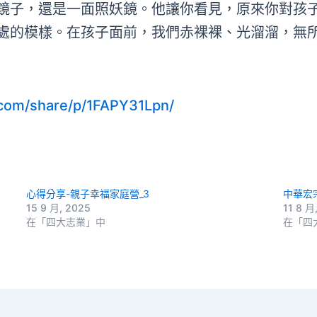
鏡子，還是一面照妖鏡。他讓你看見，原來你對孩
處的模樣。在孩子面前，我們赤裸裸、光溜溜，無
com/share/p/1FAPY31Lpn/
心得分享-親子幸福家庭營_3
中華宏
15 9 月, 2025
11 8 月
在「四大志業」中
在「四