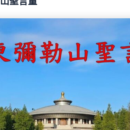
彌勒山聖言量