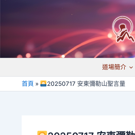
跳
至
主
要
內
容
道場簡介
首頁
»
20250717 安東彌勒山聖言量