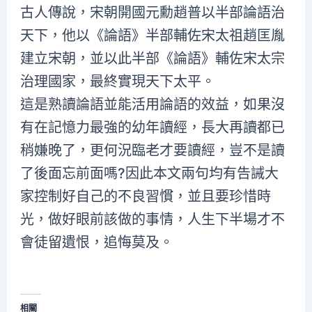
古人傳說，宋朝開國元勳趙普以半部論語治
天下，他以《論語》半部輔佐宋太祖趙匡胤
建立宋朝，並以此半部《論語》輔佐宋太宗
治理國家，最終實現天下太平。
這是熟讀論語並能活用論語的效益，如果沒
有在記憶力最強的幼年讀經，長大再讀都已
稍嫌晚了，更何況臨老才要讀經，豈不是讀
了後面忘前面嗎?因此本文兩句均有告誡大
家控制好自己的不良習慣，並且要珍惜時
光，做好眼前該做的事情，人生下半場才不
會徒留遺恨，追悔莫及。
相關