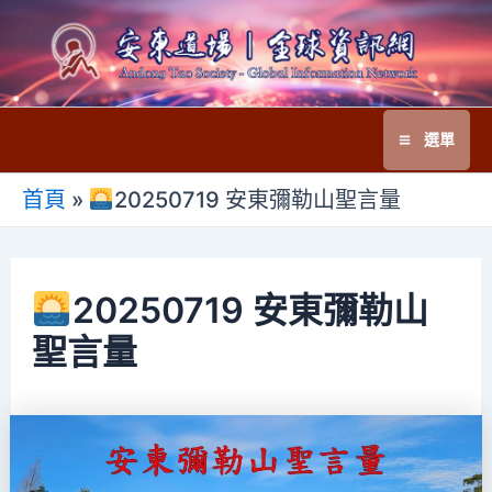
跳
至
主
要
選單
內
Main
容
首頁
»
20250719 安東彌勒山聖言量
Menu
20250719 安東彌勒山
聖言量