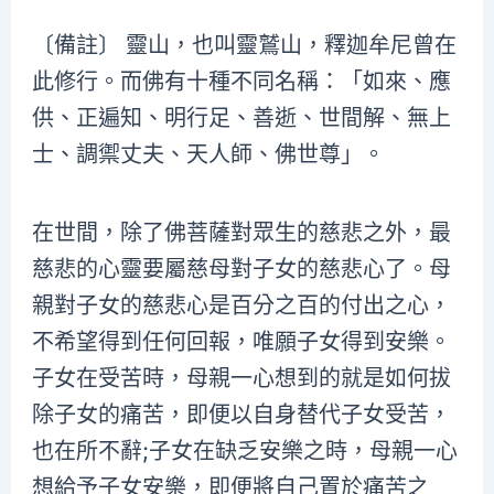
〔備註〕 靈山，也叫靈鷲山，釋迦牟尼曾在
此修行。而佛有十種不同名稱：「如來、應
供、正遍知、明行足、善逝、世間解、無上
士、調禦丈夫、天人師、佛世尊」。
在世間，除了佛菩薩對眾生的慈悲之外，最
慈悲的心靈要屬慈母對子女的慈悲心了。母
親對子女的慈悲心是百分之百的付出之心，
不希望得到任何回報，唯願子女得到安樂。
子女在受苦時，母親一心想到的就是如何拔
除子女的痛苦，即便以自身替代子女受苦，
也在所不辭;子女在缺乏安樂之時，母親一心
想給予子女安樂，即便將自己置於痛苦之