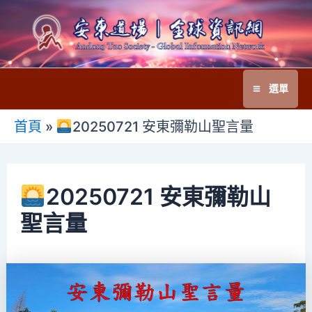
跳
至
主
要
選單
內
Main
容
首頁
»
20250721 安東彌勒山聖言量
Menu
20250721 安東彌勒山
聖言量