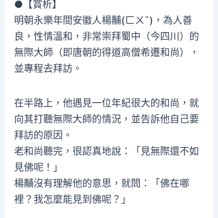
●【賞析】
明朝永樂年間安徽人楊黼(ㄈㄨˇ)，為人善
良，性情溫和，非常崇拜蜀中（今四川）的
無際大師（即唐朝的得道高僧希遷和尚），
並專程去拜訪。
在半路上，他遇見一位年紀很大的和尚，就
向其打聽無際大師的情況，並告訴他自己要
拜訪的原因。
老和尚聽完，很認真地說：「見無際還不如
見佛呢！」
楊黼沒有理解他的意思，就問：「佛在哪
裡？我怎麼能見到佛呢？」