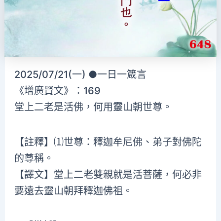
2025/07/21(一) ●一日一箴言
《增廣賢文》：169
堂上二老是活佛，何用靈山朝世尊。
【註釋】⑴世尊：釋迦牟尼佛、弟子對佛陀
的尊稱。
【譯文】堂上二老雙親就是活菩薩，何必非
要遠去靈山朝拜釋迦佛祖。