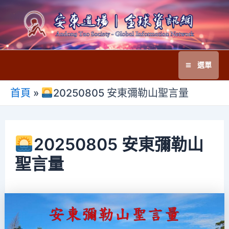
跳
至
主
要
選單
內
Main
容
首頁
»
20250805 安東彌勒山聖言量
Menu
20250805 安東彌勒山
聖言量