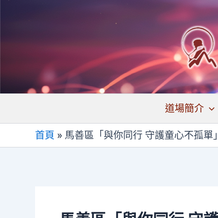
跳
至
主
要
內
容
道場簡介
首頁
»
馬善區「與你同行 守護童心不孤單