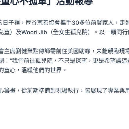
護童心不孤單」活動報導
愛的日子裡，厚谷慈善協會攜手30多位前賢家人，
OKU特殊兒童）及Woori Jib（全女生孤兒院）。以
會主席劉健榮點傳師需前往美國助緣，未能親臨現
調：“我們前往孤兒院，不只是探望，更是希望讓這
的童心，溫暖他們的世界。
心籌畫，從前期準備到現場執行，皆展現了專業與