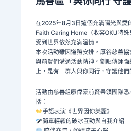
馬善區「與你同行 守
在2025年8月3日這個充滿陽光與
Faith Caring Home（收容
受到世界依然充滿溫情。
本次活動雖因道務安排，厚谷慈善協
與前賢們溝通活動精神。劉點傳師強
上，是有一群人與你同行，守護他們
活動由慈善組廖偉豪前賢帶領團隊悉
括：
手語表演《世界因你美麗》
簡單輕鬆的破冰互動與自我介紹
陪伴交流，傾聽孩子心聲