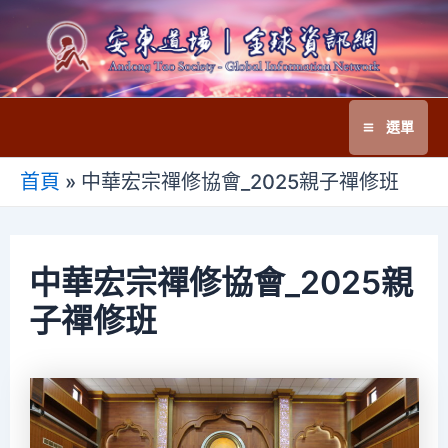
跳
至
主
要
選單
內
Main
容
首頁
»
中華宏宗禪修協會_2025親子禪修班
Menu
中華宏宗禪修協會_2025親
子禪修班