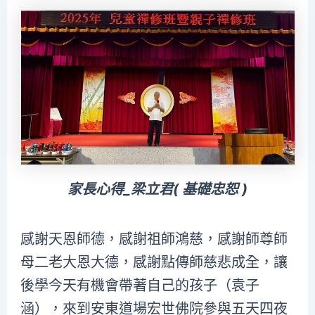
家長心得_梁立君( 基礎忠恕 )
感謝天恩師德，感謝祖師鴻慈，感謝師尊師
母二老大恩大德，感謝點傳師慈悲成全，讓
後學今天有機會帶著自己的孩子（袁子
涵），來到安東道場宏世佛院參與五天四夜