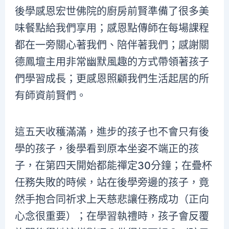
後學感恩宏世佛院的廚房前賢準備了很多美
味餐點給我們享用；感恩點傳師在每場課程
都在一旁關心著我們、陪伴著我們；感謝關
德鳳壇主用非常幽默風趣的方式帶領著孩子
們學習成長；更感恩照顧我們生活起居的所
有師資前賢們。
這五天收穫滿滿，進步的孩子也不會只有後
學的孩子，後學看到原本坐姿不端正的孩
子，在第四天開始都能禪定30分鐘；在疊杯
任務失敗的時候，站在後學旁邊的孩子，竟
然手抱合同祈求上天慈悲讓任務成功（正向
心念很重要）；在學習執禮時，孩子會反覆