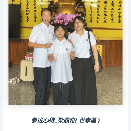
參班心得_梁鼎奇(
世孝區
)