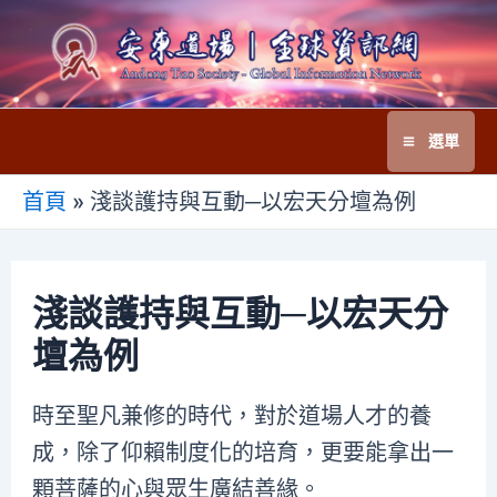
跳
至
主
要
選單
內
Main
容
首頁
»
淺談護持與互動─以宏天分壇為例
Menu
淺談護持與互動─以宏天分
壇為例
時至聖凡兼修的時代，對於道場人才的養
成，除了仰賴制度化的培育，更要能拿出一
顆菩薩的心與眾生廣結善緣。