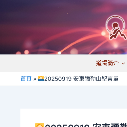
跳
至
主
要
內
容
道場簡介
首頁
»
20250919 安東彌勒山聖言量