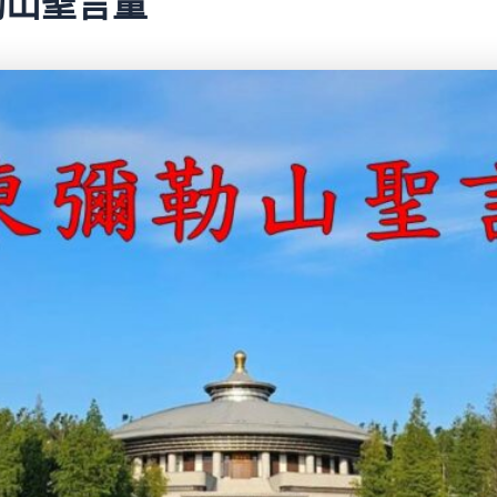
彌勒山聖言量