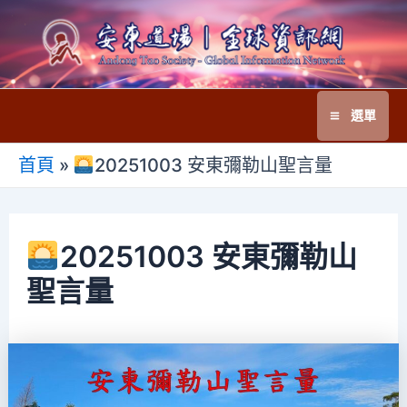
跳
至
主
要
選單
內
Main
容
首頁
»
20251003 安東彌勒山聖言量
Menu
20251003 安東彌勒山
聖言量