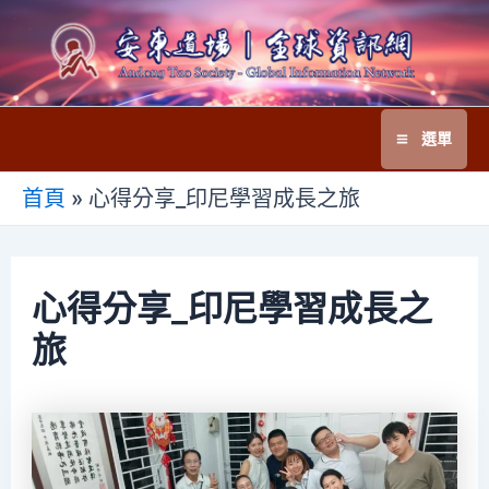
跳
至
主
要
選單
內
Main
容
首頁
»
心得分享_印尼學習成長之旅
Menu
心得分享_印尼學習成長之
旅