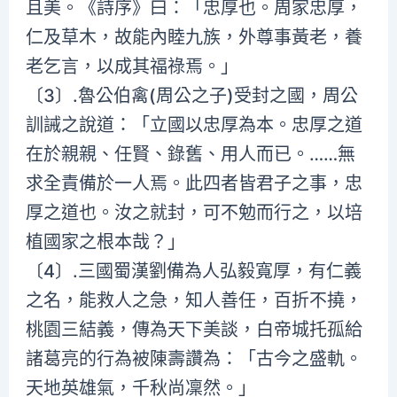
且美。《詩序》曰：「忠厚也。周家忠厚，
仁及草木，故能內睦九族，外尊事黃老，養
老乞言，以成其福祿焉。」
〔3〕.魯公伯禽(周公之子)受封之國，周公
訓誡之說道：「立國以忠厚為本。忠厚之道
在於親親、任賢、錄舊、用人而已。……無
求全責備於一人焉。此四者皆君子之事，忠
厚之道也。汝之就封，可不勉而行之，以培
植國家之根本哉？」
〔4〕.三國蜀漢劉備為人弘毅寬厚，有仁義
之名，能救人之急，知人善任，百折不撓，
桃園三結義，傳為天下美談，白帝城托孤給
諸葛亮的行為被陳壽讚為：「古今之盛軌。
天地英雄氣，千秋尚凜然。」