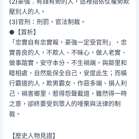
(2)豪強：有錢有勢的人，這裡指依仗權勢欺
壓別人的人。
(3)官刑：刑罰，官法制裁。
●【賞析】
「忠實自有忠實報，豪強一定受官刑」，忠
實善良的人，不欺人、不昧心，做人老實、
做事踏實，安守本分、不生禍端，與鄰里和
睦相處，自然能保全自己，安度此生；而橫
行霸道的人，欺男霸女、作惡多端、損人利
己、禍害鄉里，惹得怨聲載道，雖然得一時
之意，卻終要受到眾人的唾棄與法律的制
裁。
【歷史人物見證】