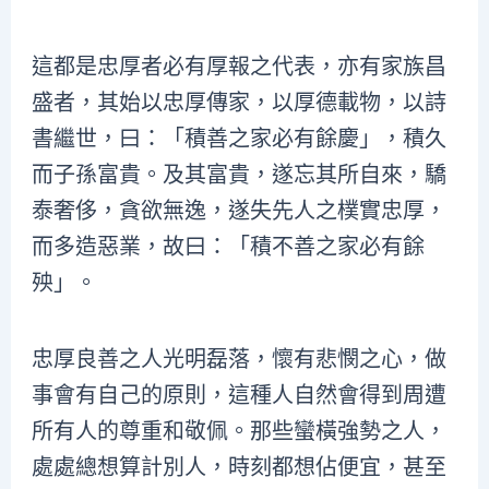
這都是忠厚者必有厚報之代表，亦有家族昌
盛者，其始以忠厚傳家，以厚德載物，以詩
書繼世，曰：「積善之家必有餘慶」，積久
而子孫富貴。及其富貴，遂忘其所自來，驕
泰奢侈，貪欲無逸，遂失先人之樸實忠厚，
而多造惡業，故曰：「積不善之家必有餘
殃」。
忠厚良善之人光明磊落，懷有悲憫之心，做
事會有自己的原則，這種人自然會得到周遭
所有人的尊重和敬佩。那些蠻橫強勢之人，
處處總想算計別人，時刻都想佔便宜，甚至