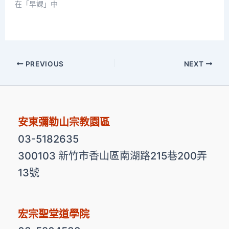
在「早課」中
PREVIOUS
NEXT
安東彌勒山宗教園區
03-5182635
300103 新竹市香山區南湖路215巷200弄
13號
宏宗聖堂道學院