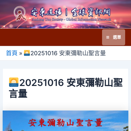
跳
至
主
要
選單
內
Main
容
首頁
»
20251016 安東彌勒山聖言量
Menu
20251016 安東彌勒山聖
言量