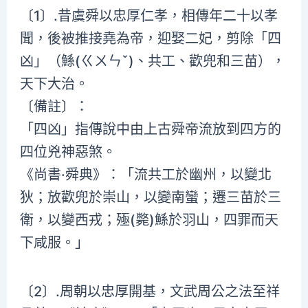
〔1〕.昔虞舜以忠厚仁孝，相傳年二十以孝
聞，後被推接堯為帝，迎娶二妃，剪除「四
凶」（鯀(ㄍㄨㄣˇ)、共工、歡兜和三苗），
天下大治。
〔備註〕：
「四凶」指傳說中由上古舜帝流放到四方的
四位兇神惡煞。
《尚書·舜典》：「流共工於幽州，以變北
狄；放歡兜於崇山，以變南蠻；遷三苗於三
衛，以變西戎；殛(斃)鯀於羽山，四罪而天
下咸服。」
〔2〕.周朝以忠厚開基，文武周公之法至祥