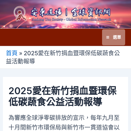
跳
至
主
要
選單
內
Main
容
首頁
»
2025愛在新竹捐血暨環保低碳蔬食公
Menu
益活動報導
2025愛在新竹捐血暨環保
低碳蔬食公益活動報導
為響應全球淨零碳排放的宣示，每年九月至
十月間新竹市環保局與新竹市一貫道協會以