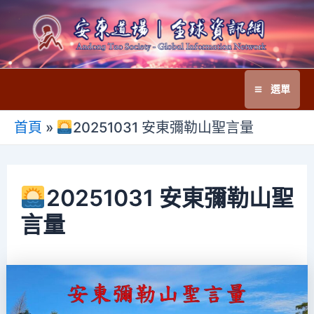
跳
至
主
要
選單
內
Main
容
首頁
»
20251031 安東彌勒山聖言量
Menu
20251031 安東彌勒山聖
言量