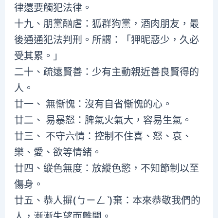
律還要觸犯法律。
十九、朋黨酗虐：狐群狗黨，酒肉朋友，最
後通通犯法判刑。所謂：「狎昵惡少，久必
受其累。」
二十、疏遠賢善：少有主動親近善良賢得的
人。
廿一、 無慚愧：沒有自省慚愧的心。
廿二、 易暴怒：脾氣火氣大，容易生氣。
廿三、 不守六情：控制不住喜、怒、哀、
樂、愛、欲等情緒。
廿四、縱色無度：放縱色慾，不知節制以至
傷身。
廿五、恭人摒(ㄅㄧㄥˋ)棄：本來恭敬我們的
人，漸漸失望而離開。