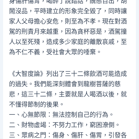
身傷肝傷胃，喝醉了說錯話，醜態百出，胡
鬧沒品，平時建立的形象完全毀了，同時讓
家人父母擔心安危，則至為不孝。現在對酒
駕的刑責月來越重，因為貪杯惡是，酒駕撞
人以至死殘，造成多少家庭的離散哀戚，至
為不仁不義，受社會大眾的唾棄。
《大智度論》列出了三十二條飲酒可能造成
的過失。我們能深刻體會到龍樹菩薩的慈
悲，這三十二條，主要就是人喝酒以後，就
不懂得節制的後果。
一、心無節限：無法控制自己的行為。
二、財物虛竭：不努力工作，窮困潦倒。
三、眾病之門：傷身、傷肝、傷胃，引發各