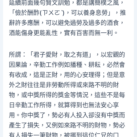
延續前面幾句賢文訓勉，都是講簡樸之風，
「儉於酬酢(ㄗㄨㄛˋ)，可以養身息勞」，推
辭許多應酬，可以避免過勞及過多的酒食，
酒能傷身更能亂性，實有百害而無一利。
所謂：「君子愛財，取之有道」，以宏觀的
因果論，辛勤工作例如播種、耕耘，必然會
有收成，這是正財，用的心安理得；但是意
外之財往往是非勞動所得或來路不明的財
物，或中獎所得的獎金等情況，這些不是每
日辛勤工作所得，就算得到也無法安心享
用。你中獎了，勢必有人投入卻沒有中獎而
產生了損失，又例如來路不明的財物，勢必
有人損失一筆財物，被挪到這位仁兄的口