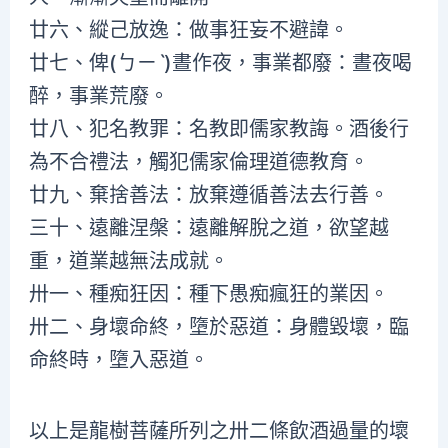
廿六、縱己放逸：做事狂妄不避諱。
廿七、俾(ㄅㄧˋ)晝作夜，事業都廢：晝夜喝
醉，事業荒廢。
廿八、犯名教罪：名教即儒家教誨。酒後行
為不合禮法，觸犯儒家倫理道德教育。
廿九、棄捨善法：放棄遵循善法去行善。
三十、遠離涅槃：遠離解脫之道，欲望越
重，道業越無法成就。
卅一、種痴狂因：種下愚痴瘋狂的業因。
卅二、身壞命終，墮於惡道：身體毀壞，臨
命終時，墮入惡道。
以上是龍樹菩薩所列之卅二條飲酒過量的壞