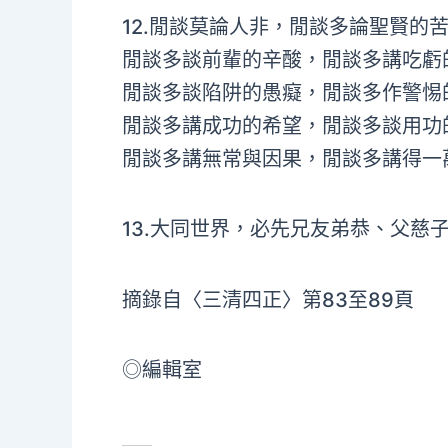
12.閒談莫論人非，閒談多論聖賢的
閒談多談前輩的辛酸，閒談多講吃虧
閒談多談陷阱的愚癡，閒談多作警惕
閒談多講成功的希望，閒談多談用功
閒談多講無常與因果，閒談多講得一
13.大同世界，必先兄友弟恭、父慈
摘錄自〈三清四正〉第83至89頁
◎編輯室