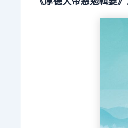
《厚德大帝慈勉輯要》