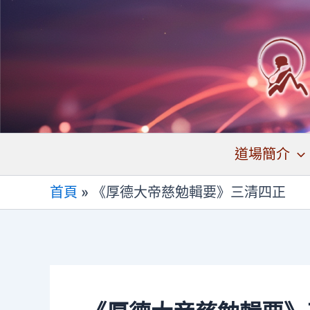
跳
至
主
要
內
容
道場簡介
首頁
»
《厚德大帝慈勉輯要》三清四正