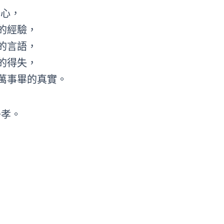
苦心，
的經驗，
的言語，
的得失，
萬事畢的真實。
子孝。