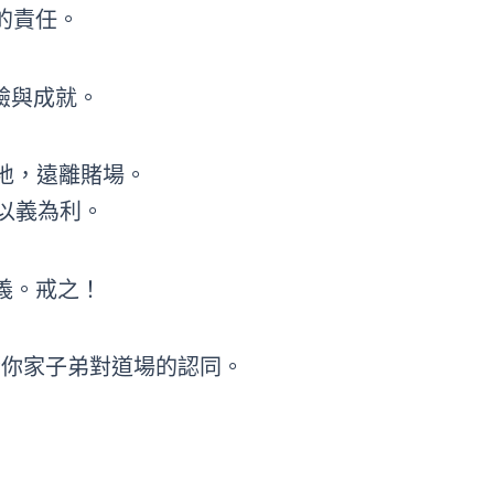
的責任。
驗與成就。
地，遠離賭場。
以義為利。
義。戒之！
響你家子弟對道場的認同。