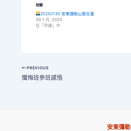
相關
20250130 安東彌勒山聖言量
30 1 月, 2025
在「早課」中
PREVIOUS
懺悔班參班感悟
安東彌勒