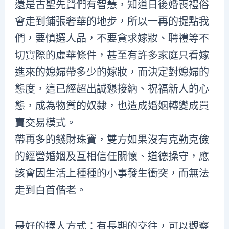
還是古聖先賢們有智慧，知道日後婚喪禮俗
會走到鋪張奢華的地步，所以一再的提點我
們，要慎選人品，不要貪求嫁妝、聘禮等不
切實際的虛華條件，甚至有許多家庭只看嫁
進來的媳婦帶多少的嫁妝，而決定對媳婦的
態度，這已經超出誠懇接納、祝福新人的心
態，成為物質的奴隸，也造成婚姻轉變成買
賣交易模式。
帶再多的錢財珠寶，雙方如果沒有克勤克儉
的經營婚姻及互相信任關懷、道德操守，應
該會因生活上種種的小事發生衝突，而無法
走到白首偕老。
最好的擇人方式：有長期的交往，可以觀察