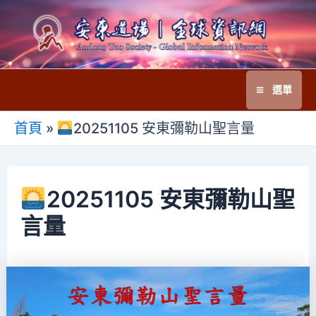
跳
至
主
要
選單
內
Main
容
首頁
»
20251105 安東彌勒山聖言量
Menu
20251105 安東彌勒山聖
言量