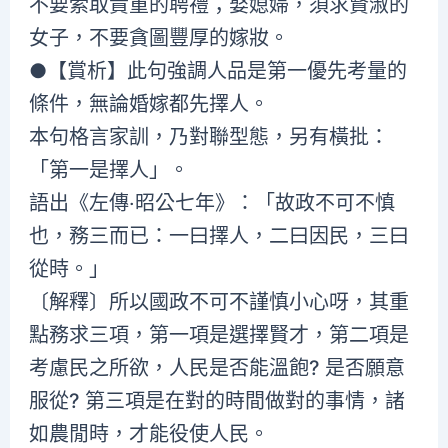
不要索取貴重的聘禮；娶媳婦，須求賢淑的
女子，不要貪圖豐厚的嫁妝。
●【賞析】此句強調人品是第一優先考量的
條件，無論婚嫁都先擇人。
本句格言家訓，乃對聯型態，另有橫批：
「第一是擇人」。
語出《左傳‧昭公七年》：「故政不可不慎
也，務三而已：一曰擇人，二曰因民，三曰
從時。」
〔解釋〕所以國政不可不謹慎小心呀，其重
點務求三項，第一項是選擇賢才，第二項是
考慮民之所欲，人民是否能溫飽? 是否願意
服從? 第三項是在對的時間做對的事情，諸
如農閒時，才能役使人民。