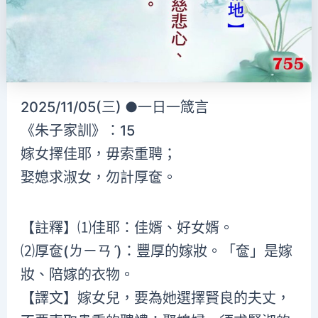
2025/11/05(三) ●一日一箴言
《朱子家訓》：15
嫁女擇佳耶，毋索重聘；
娶媳求淑女，勿計厚奩。
【註釋】⑴佳耶：佳婿、好女婿。
⑵厚奩(ㄌㄧㄢˊ)：豐厚的嫁妝。「奩」是嫁
妝、陪嫁的衣物。
【譯文】嫁女兒，要為她選擇賢良的夫丈，