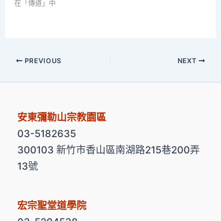
在「傳道」中
PREVIOUS
NEXT
安東彌勒山宗教園區
03-5182635
300103 新竹市香山區南湖路215巷200弄
13號
宏宗聖堂道學院