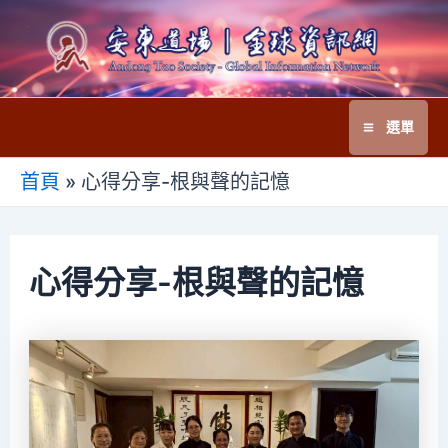
跳
至
主
要
選單
內
Main
容
首頁
»
心得分享-根與聲的記憶
Menu
心得分享-根與聲的記憶