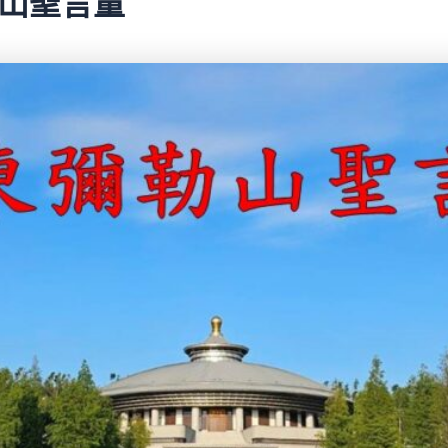
彌勒山聖言量