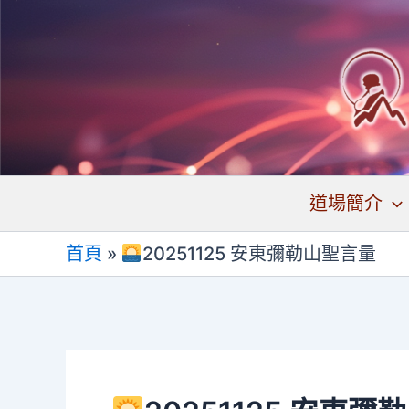
跳
至
主
要
內
容
道場簡介
首頁
»
20251125 安東彌勒山聖言量