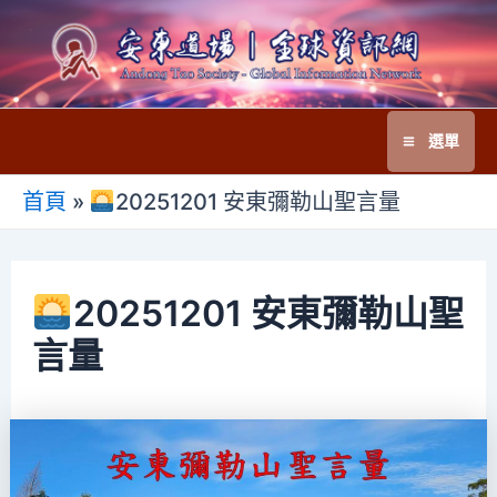
跳
至
主
要
選單
內
Main
容
首頁
»
20251201 安東彌勒山聖言量
Menu
20251201 安東彌勒山聖
言量