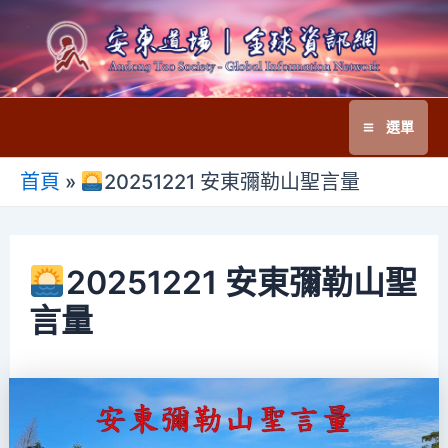
跳
至
主
要
選單
內
Main
容
首頁
»
20251221 安東彌勒山聖言量
Menu
20251221 安東彌勒山聖
言量